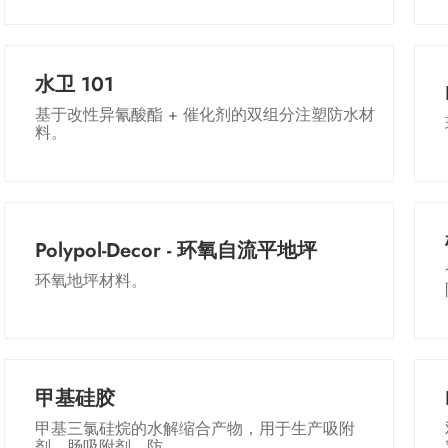
水卫 101
基于改性异氰酸酯 + 催化剂的双组分注塑防水材
料。
Polypol-Decor - 环氧自流平地坪
环氧地坪材料。
甲基硅胶
甲基三氯硅烷的水解缩合产物，用于生产吸附
剂、肠吸附剂、防...