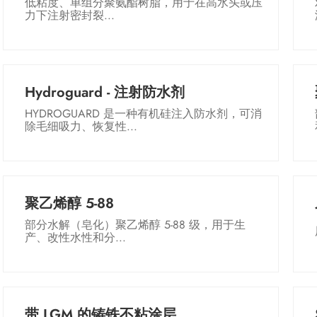
低粘度、单组分聚氨酯树脂，用于在高水头或压
力下注射密封裂...
Hydroguard - 注射防水剂
HYDROGUARD 是一种有机硅注入防水剂，可消
除毛细吸力、恢复性...
聚乙烯醇 5-88
部分水解（皂化）聚乙烯醇 5-88 级，用于生
产、改性水性和分...
带 LGM 的铸铁不粘涂层