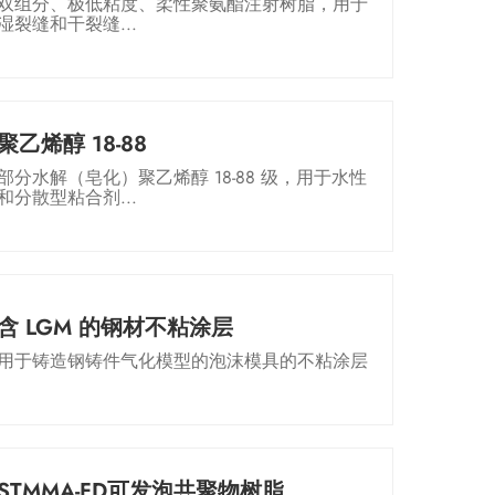
双组分、极低粘度、柔性聚氨酯注射树脂，用于
湿裂缝和干裂缝...
聚乙烯醇 18-88
部分水解（皂化）聚乙烯醇 18-88 级，用于水性
和分散型粘合剂...
含 LGM 的钢材不粘涂层
用于铸造钢铸件气化模型的泡沫模具的不粘涂层
STMMA-FD可发泡共聚物树脂