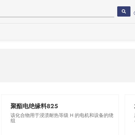
柠檬酸
气化模型铸造材料
甲基硅烷
石蜡乳液
聚乙烯醇
有机硅液体，硅油
聚酯电绝缘料825
功能性聚硅氧烷
该化合物用于浸渍耐热等级 H 的电机和设备的绕
电绝缘化合物
组